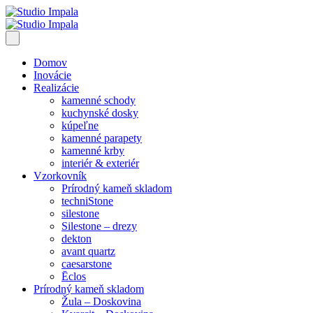
Domov
Inovácie
Realizácie
kamenné schody
kuchynské dosky
kúpeľne
kamenné parapety
kamenné krby
interiér & exteriér
Vzorkovník
Prírodný kameň skladom
techniStone
silestone
Silestone – drezy
dekton
avant quartz
caesarstone
Ēclos
Prírodný kameň skladom
Žula – Doskovina