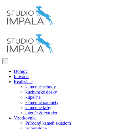
Domov
Inovácie
Realizácie
kamenné schody
kuchynské dosky
kúpeľne
kamenné parapety
kamenné krby
interiér & exteriér
Vzorkovník
Prírodný kameň skladom
techniStone