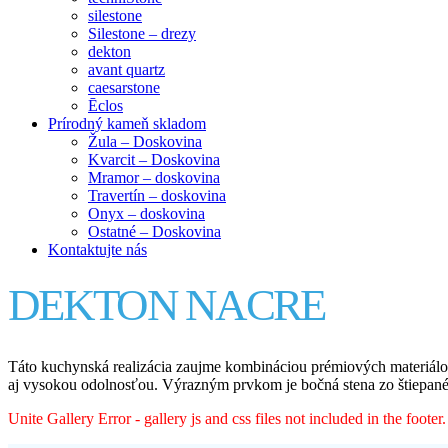
silestone
Silestone – drezy
dekton
avant quartz
caesarstone
Ēclos
Prírodný kameň skladom
Žula – Doskovina
Kvarcit – Doskovina
Mramor – doskovina
Travertín – doskovina
Onyx – doskovina
Ostatné – Doskovina
Kontaktujte nás
DEKTON NACRE
Táto kuchynská realizácia zaujme kombináciou prémiových materiálov
aj vysokou odolnosťou. Výrazným prvkom je bočná stena zo štiepanéh
Unite Gallery Error - gallery js and css files not included in the foot