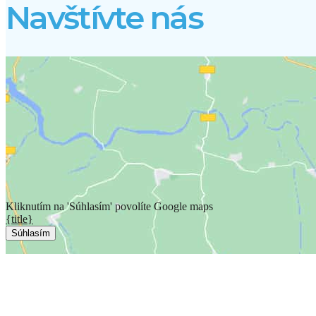
Navštívte nás
Kliknutím na 'Súhlasím' povolíte Google maps
{title}
Súhlasím