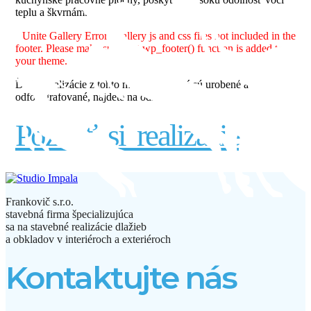
teplu a škvrnám.
Unite Gallery Error - gallery js and css files not included in the
footer. Please make sure that wp_footer() function is added to
your theme.
Ďalšie realizácie z tohto materiálu, ktoré sú urobené a
odfotografované, nájdete na odkaze nižšie:
Pozrieť si realizácie
Frankovič s.r.o.
stavebná firma špecializujúca
sa na stavebné realizácie dlažieb
a obkladov v interiéroch a exteriéroch
Kontaktujte nás