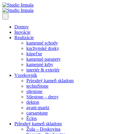
Domov
Inovácie
Realizácie
kamenné schody
kuchynské dosky
kúpeľne
kamenné parapety
kamenné krby
interiér & exteriér
Vzorkovník
Prírodný kameň skladom
techniStone
silestone
Silestone – drezy
dekton
avant quartz
caesarstone
Ēclos
Prírodný kameň skladom
Žula – Doskovina