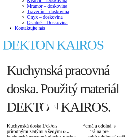
Kvarcit – Doskovina
Mramor – doskovina
Travertín – doskovina
Onyx – doskovina
Ostatné – Doskovina
Kontaktujte nás
DEKTON KAIROS
Kuchynská pracovná
doska. Použitý materiál
DEKTON KAIROS.
Kuchynská doska Dekton Kairos je moderná a odolná, s
prírodnými zlatými a šedými odtieňmi. Je ideálna pre
kuchynské pracovné plochy, poskytuje vysokú odolnosť voči