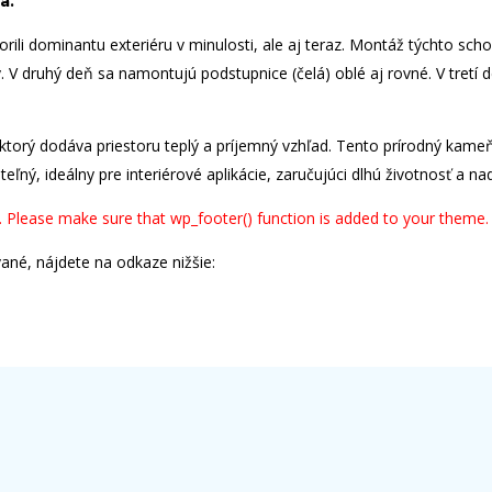
a.
li dominantu exteriéru v minulosti, ale aj teraz. Montáž týchto schodo
V druhý deň sa namontujú podstupnice (čelá) oblé aj rovné. V tretí 
torý dodáva priestoru teplý a príjemný vzhľad. Tento prírodný kame
eľný, ideálny pre interiérové aplikácie, zaručujúci dlhú životnosť a na
ter. Please make sure that wp_footer() function is added to your theme.
vané, nájdete na odkaze nižšie: