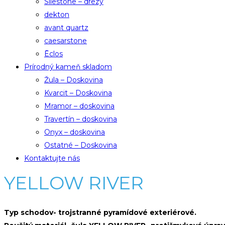
Silestone – drezy
dekton
avant quartz
caesarstone
Ēclos
Prírodný kameň skladom
Žula – Doskovina
Kvarcit – Doskovina
Mramor – doskovina
Travertín – doskovina
Onyx – doskovina
Ostatné – Doskovina
Kontaktujte nás
YELLOW RIVER
Typ schodov- trojstranné pyramídové exteriérové.