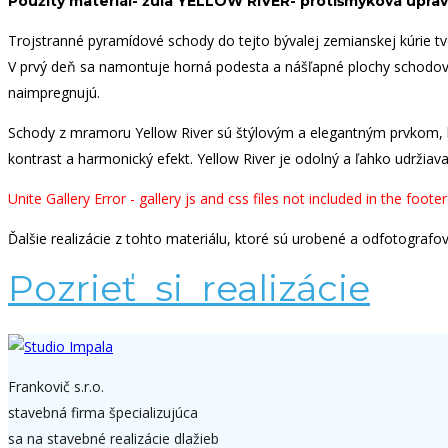
Použitý materiál- žula YELLOW RIVER- protišmyková úprav
Trojstranné pyramídové schody do tejto bývalej zemianskej kúrie tvori
V prvý deň sa namontuje horná podesta a nášľapné plochy schodov. 
naimpregnujú.
Schody z mramoru Yellow River sú štýlovým a elegantným prvkom, k
kontrast a harmonický efekt. Yellow River je odolný a ľahko udržiavat
Unite Gallery Error - gallery js and css files not included in the foo
Ďalšie realizácie z tohto materiálu, ktoré sú urobené a odfotografo
Pozrieť si realizácie
Frankovič s.r.o.
stavebná firma špecializujúca
sa na stavebné realizácie dlažieb