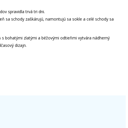
v spravidla trvá tri dni.
deň sa schody zaškárujú, namontujú sa sokle a celé schody sa
ň s bohatými zlatými a béžovými odtieňmi vytvára nádherný
dčasový dizajn.