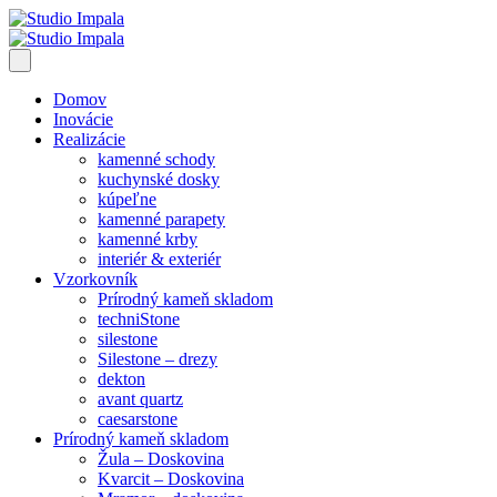
Domov
Inovácie
Realizácie
kamenné schody
kuchynské dosky
kúpeľne
kamenné parapety
kamenné krby
interiér & exteriér
Vzorkovník
Prírodný kameň skladom
techniStone
silestone
Silestone – drezy
dekton
avant quartz
caesarstone
Prírodný kameň skladom
Žula – Doskovina
Kvarcit – Doskovina