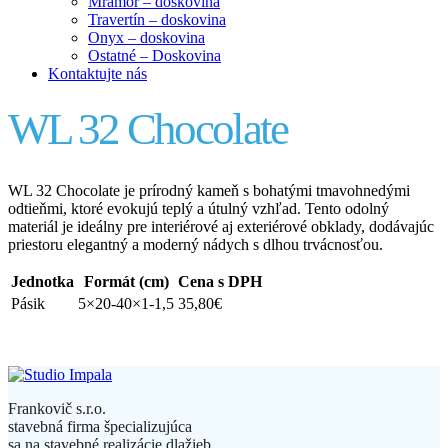
Mramor – doskovina
Travertín – doskovina
Onyx – doskovina
Ostatné – Doskovina
Kontaktujte nás
WL 32 Chocolate
WL 32 Chocolate je prírodný kameň s bohatými tmavohnedými
odtieňmi, ktoré evokujú teplý a útulný vzhľad. Tento odolný
materiál je ideálny pre interiérové aj exteriérové obklady, dodávajúc
priestoru elegantný a moderný nádych s dlhou trvácnosťou.
Jednotka
Formát (cm)
Cena s DPH
Pásik
5×20-40×1-1,5
35,80€
Frankovič s.r.o.
stavebná firma špecializujúca
sa na stavebné realizácie dlažieb