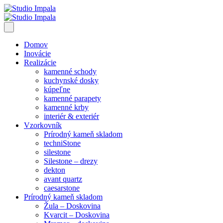
Domov
Inovácie
Realizácie
kamenné schody
kuchynské dosky
kúpeľne
kamenné parapety
kamenné krby
interiér & exteriér
Vzorkovník
Prírodný kameň skladom
techniStone
silestone
Silestone – drezy
dekton
avant quartz
caesarstone
Prírodný kameň skladom
Žula – Doskovina
Kvarcit – Doskovina