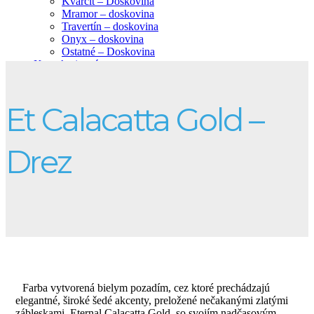
Kvarcit – Doskovina
Mramor – doskovina
Travertín – doskovina
Onyx – doskovina
Ostatné – Doskovina
Kontaktujte nás
Et Calacatta Gold –
Drez
Farba vytvorená bielym pozadím, cez ktoré prechádzajú
elegantné, široké šedé akcenty, preložené nečakanými zlatými
zábleskami. Eternal Calacatta Gold, so svojím nadčasovým,