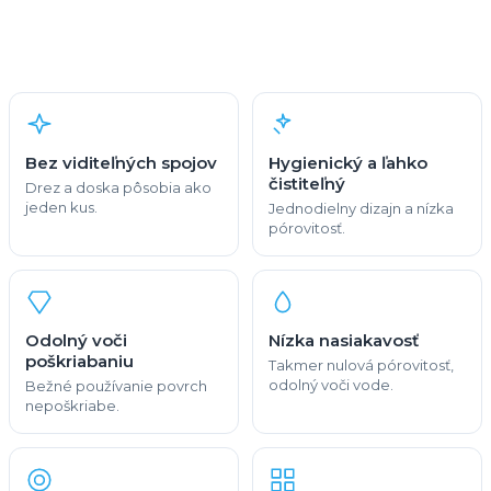
Bez viditeľných spojov
Hygienický a ľahko
čistiteľný
Drez a doska pôsobia ako
jeden kus.
Jednodielny dizajn a nízka
pórovitosť.
Odolný voči
Nízka nasiakavosť
poškriabaniu
Takmer nulová pórovitosť,
odolný voči vode.
Bežné používanie povrch
nepoškriabe.