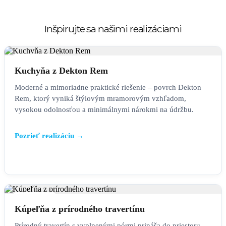
Inšpirujte sa našimi realizáciami
KUCHYŇA
Kuchyňa z Dekton Rem
Moderné a mimoriadne praktické riešenie – povrch Dekton
Rem, ktorý vyniká štýlovým mramorovým vzhľadom,
vysokou odolnosťou a minimálnymi nárokmi na údržbu.
Pozrieť realizáciu →
KÚPEĽŇA
Kúpeľňa z prírodného travertínu
Prírodný travertín s vyplnenými pórmi prináša do priestoru