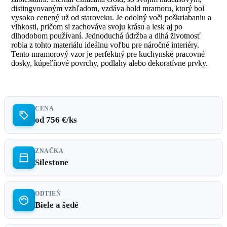
distingvovaným vzhľadom, vzdáva hold mramoru, ktorý bol
vysoko cenený už od staroveku. Je odolný voči poškriabaniu a
vlhkosti, pričom si zachováva svoju krásu a lesk aj po
dlhodobom používaní. Jednoduchá údržba a dlhá životnosť
robia z tohto materiálu ideálnu voľbu pre náročné interiéry.
Tento mramorový vzor je perfektný pre kuchynské pracovné
dosky, kúpeľňové povrchy, podlahy alebo dekoratívne prvky.
CENA
od 756 €/ks
ZNAČKA
Silestone
ODTIEŇ
Biele a šedé