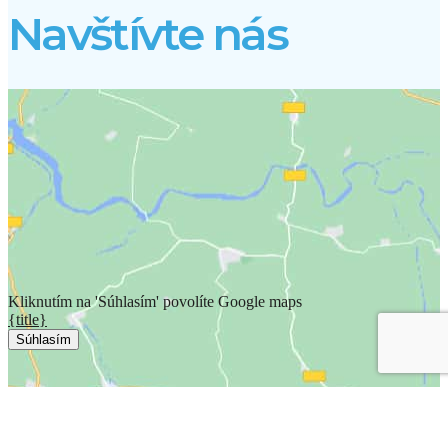
Navštívte nás
Kliknutím na 'Súhlasím' povolíte Google maps
{title}
Súhlasím