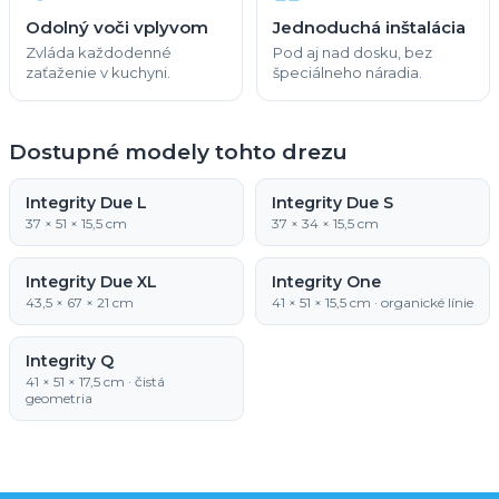
Odolný voči vplyvom
Jednoduchá inštalácia
Zvláda každodenné
Pod aj nad dosku, bez
zaťaženie v kuchyni.
špeciálneho náradia.
Dostupné modely tohto drezu
Integrity Due L
Integrity Due S
37 × 51 × 15,5 cm
37 × 34 × 15,5 cm
Integrity Due XL
Integrity One
43,5 × 67 × 21 cm
41 × 51 × 15,5 cm · organické línie
Integrity Q
41 × 51 × 17,5 cm · čistá
geometria