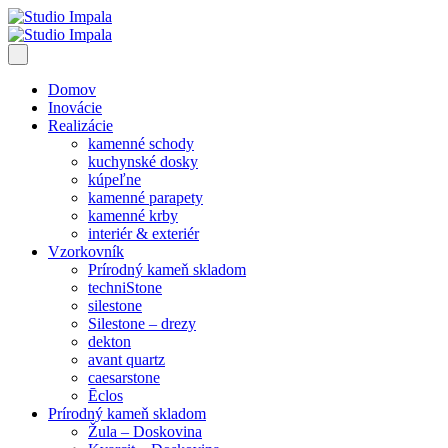
Domov
Inovácie
Realizácie
kamenné schody
kuchynské dosky
kúpeľne
kamenné parapety
kamenné krby
interiér & exteriér
Vzorkovník
Prírodný kameň skladom
techniStone
silestone
Silestone – drezy
dekton
avant quartz
caesarstone
Ēclos
Prírodný kameň skladom
Žula – Doskovina