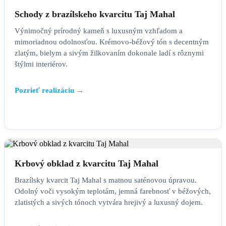
SCHODY
Schody z brazílskeho kvarcitu Taj Mahal
Výnimočný prírodný kameň s luxusným vzhľadom a
mimoriadnou odolnosťou. Krémovo-béžový tón s decentným
zlatým, bielym a sivým žilkovaním dokonale ladí s rôznymi
štýlmi interiérov.
Pozrieť realizáciu →
KRBOVÉ OBKLADY
Krbový obklad z kvarcitu Taj Mahal
Brazílsky kvarcit Taj Mahal s matnou saténovou úpravou.
Odolný voči vysokým teplotám, jemná farebnosť v béžových,
zlatistých a sivých tónoch vytvára hrejivý a luxusný dojem.