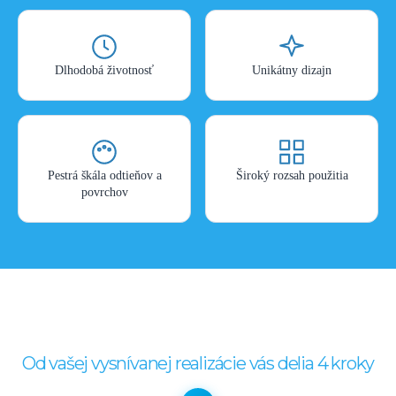
Dlhodobá životnosť
Unikátny dizajn
Pestrá škála odtieňov a
Široký rozsah použitia
povrchov
Od vašej vysnívanej realizácie vás delia 4 kroky