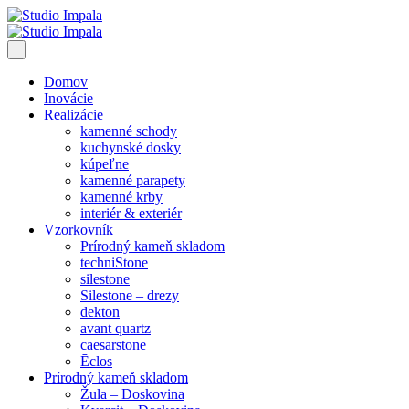
Domov
Inovácie
Realizácie
kamenné schody
kuchynské dosky
kúpeľne
kamenné parapety
kamenné krby
interiér & exteriér
Vzorkovník
Prírodný kameň skladom
techniStone
silestone
Silestone – drezy
dekton
avant quartz
caesarstone
Ēclos
Prírodný kameň skladom
Žula – Doskovina