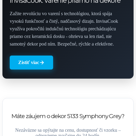
InvisaCook: Varenie priamo na dekore
Zažite revolúciu vo varení s technológiou, ktorá spája
vysokú funkčnosť a čistý, nadčasový dizajn. InvisaCook
využíva pokročilú indukčnú technológiu prechádzajúcu
priamo cez keramickú dosku - ohrieva sa len riad, nie
samotný dekor pod ním. Bezpečné, rýchle a efektívne.
Zistiť viac
Máte záujem o dekor 5133 Symphony Grey?
Nezáväzne sa opýtajte na cenu, dostupnosť či vzorku –
odpovieme zvyčajne do 24 hodín.