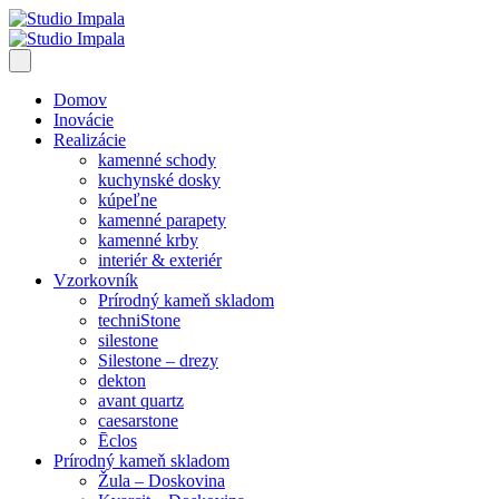
Domov
Inovácie
Realizácie
kamenné schody
kuchynské dosky
kúpeľne
kamenné parapety
kamenné krby
interiér & exteriér
Vzorkovník
Prírodný kameň skladom
techniStone
silestone
Silestone – drezy
dekton
avant quartz
caesarstone
Ēclos
Prírodný kameň skladom
Žula – Doskovina