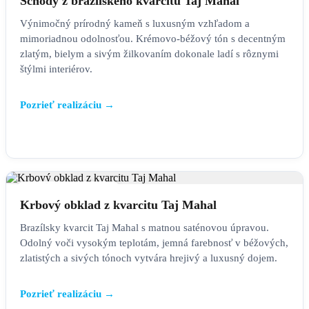
Schody z brazílskeho kvarcitu Taj Mahal
Výnimočný prírodný kameň s luxusným vzhľadom a
mimoriadnou odolnosťou. Krémovo-béžový tón s decentným
zlatým, bielym a sivým žilkovaním dokonale ladí s rôznymi
štýlmi interiérov.
Pozrieť realizáciu →
KRBOVÉ OBKLADY
Krbový obklad z kvarcitu Taj Mahal
Brazílsky kvarcit Taj Mahal s matnou saténovou úpravou.
Odolný voči vysokým teplotám, jemná farebnosť v béžových,
zlatistých a sivých tónoch vytvára hrejivý a luxusný dojem.
Pozrieť realizáciu →