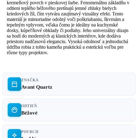
kremeňový povrch v pieskovej farbe. Fenomenálnu základňu v
odtieni teplého béžového pretínajú jemné zhluky bielych
kriedových žíl, čím vytvára zaujímavý vizuálny efekt. Tento
materiál je mimoriadne odolný voči poškriabaniu, škvrnám a
tepelným vplyvom, vďaka čomu je ideálny na kuchynské
dosky, kúpeľňové obklady či podlahy. Jeho univerzálny dizajn
sa hodí do moderných aj klasických interiérov, kde dodáva
priestoru nadčasovú eleganciu. Vysoká odolnosť a jednoduchá
údržba robia z tohto kameňa praktickú a estetickú voľbu pre
rôzne typy projektov.
ZNAČKA
Avant Quartz
ODTIEŇ
Béžové
POVRCH