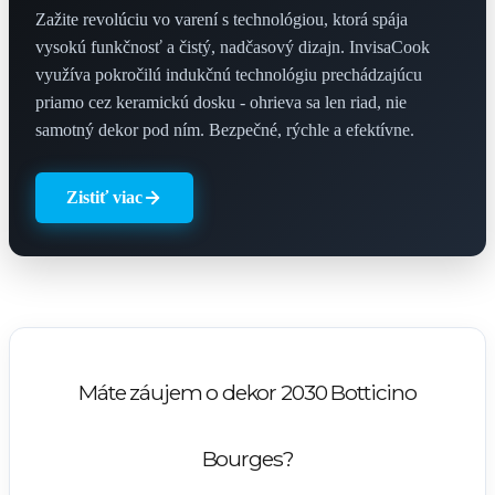
Zažite revolúciu vo varení s technológiou, ktorá spája
vysokú funkčnosť a čistý, nadčasový dizajn. InvisaCook
využíva pokročilú indukčnú technológiu prechádzajúcu
priamo cez keramickú dosku - ohrieva sa len riad, nie
samotný dekor pod ním. Bezpečné, rýchle a efektívne.
Zistiť viac
Máte záujem o dekor 2030 Botticino
Bourges?