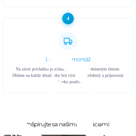
4
Doprava a montáž
Na záver prichádza precízna montáž naším skúseným tímom.
Dbáme na každý detail, aby bol výsledok perfektný a pripravený
na dlhé roky používania.
Inšpirujte sa našimi realizáciami