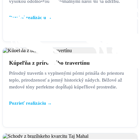
vysokou odolnosťou a minimálnymi nárokmi na údržbu.
Pozrieť realizáciu →
KÚPEĽŇA
Kúpeľňa z prírodného travertínu
Prírodný travertín s vyplnenými pórmi prináša do priestoru
teplo, prirodzenosť a jemný historický nádych. Béžové až
medové tóny perfektne dopĺňajú kúpeľňové prostredie.
Pozrieť realizáciu →