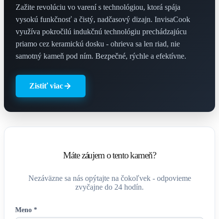
Zažite revolúciu vo varení s technológiou, ktorá spája
vysokú funkčnosť a čistý, nadčasový dizajn. InvisaCook
využíva pokročilú indukčnú technológiu prechádzajúcu
priamo cez keramickú dosku - ohrieva sa len riad, nie
samotný kameň pod ním. Bezpečné, rýchle a efektívne.
Zistiť viac
Máte záujem o tento kameň?
Nezáväzne sa nás opýtajte na čokoľvek - odpovieme
zvyčajne do 24 hodín.
Meno *