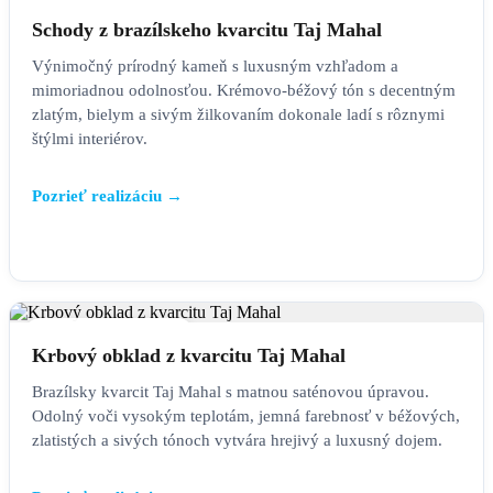
SCHODY
Schody z brazílskeho kvarcitu Taj Mahal
Výnimočný prírodný kameň s luxusným vzhľadom a
mimoriadnou odolnosťou. Krémovo-béžový tón s decentným
zlatým, bielym a sivým žilkovaním dokonale ladí s rôznymi
štýlmi interiérov.
Pozrieť realizáciu →
KRBOVÉ OBKLADY
Krbový obklad z kvarcitu Taj Mahal
Brazílsky kvarcit Taj Mahal s matnou saténovou úpravou.
Odolný voči vysokým teplotám, jemná farebnosť v béžových,
zlatistých a sivých tónoch vytvára hrejivý a luxusný dojem.