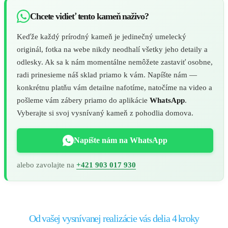
Chcete vidieť tento kameň naživo?
Keďže každý prírodný kameň je jedinečný umelecký
originál, fotka na webe nikdy neodhalí všetky jeho detaily a
odlesky. Ak sa k nám momentálne nemôžete zastaviť osobne,
radi prinesieme náš sklad priamo k vám. Napíšte nám —
konkrétnu platňu vám detailne nafotíme, natočíme na video a
pošleme vám zábery priamo do aplikácie
WhatsApp
.
Vyberajte si svoj vysnívaný kameň z pohodlia domova.
Napíšte nám na WhatsApp
alebo zavolajte na
+421 903 017 930
Od vašej vysnívanej realizácie vás delia 4 kroky