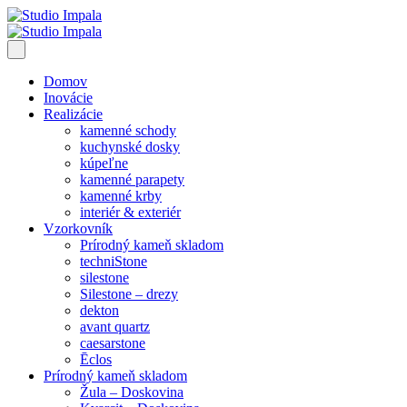
Domov
Inovácie
Realizácie
kamenné schody
kuchynské dosky
kúpeľne
kamenné parapety
kamenné krby
interiér & exteriér
Vzorkovník
Prírodný kameň skladom
techniStone
silestone
Silestone – drezy
dekton
avant quartz
caesarstone
Ēclos
Prírodný kameň skladom
Žula – Doskovina