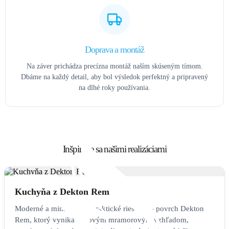
Doprava a montáž
Na záver prichádza precízna montáž naším skúseným tímom.
Dbáme na každý detail, aby bol výsledok perfektný a pripravený
na dlhé roky používania.
Inšpirujte sa našimi realizáciami
KUCHYŇA
Kuchyňa z Dekton Rem
Moderné a mimoriadne praktické riešenie – povrch Dekton
Rem, ktorý vyniká štýlovým mramorovým vzhľadom,