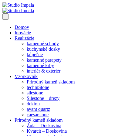
Domov
Inovácie
Realizácie
kamenné schody
kuchynské dosky
kúpeľne
kamenné parapety
kamenné krby
interiér & exteriér
Vzorkovník
Prírodný kameň skladom
techniStone
silestone
Silestone – drezy
dekton
avant quartz
caesarstone
Prírodný kameň skladom
Žula – Doskovina
Kvarcit – Doskovina