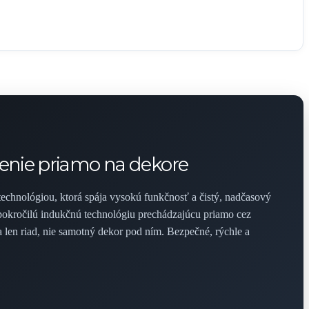
renie priamo na dekore
 technológiou, ktorá spája vysokú funkčnosť a čistý, nadčasový
pokročilú indukčnú technológiu prechádzajúcu priamo cez
 len riad, nie samotný dekor pod ním. Bezpečné, rýchle a