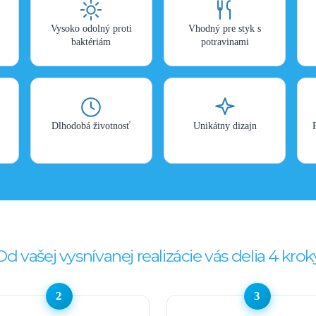
Vysoko odolný proti
Vhodný pre styk s
baktériám
potravinami
Dlhodobá životnosť
Unikátny dizajn
Od vašej vysnívanej realizácie vás delia 4 krok
2
3