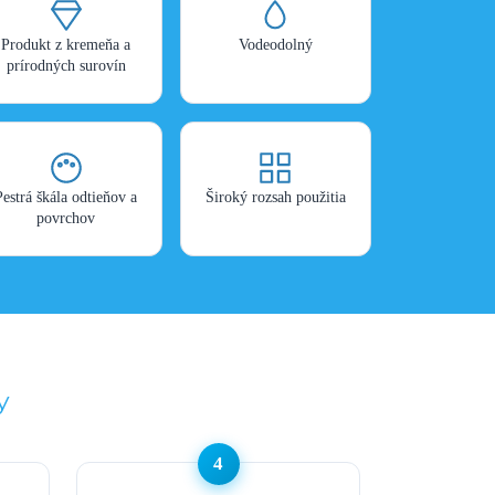
Produkt z kremeňa a
Vodeodolný
prírodných surovín
Pestrá škála odtieňov a
Široký rozsah použitia
povrchov
y
4