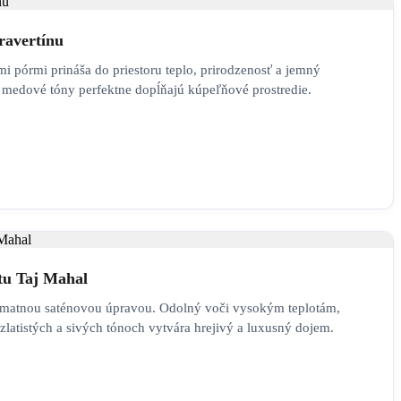
ravertínu
mi pórmi prináša do priestoru teplo, prirodzenosť a jemný
 medové tóny perfektne dopĺňajú kúpeľňové prostredie.
tu Taj Mahal
s matnou saténovou úpravou. Odolný voči vysokým teplotám,
latistých a sivých tónoch vytvára hrejivý a luxusný dojem.