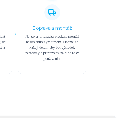
Doprava a montáž
dukt
Na záver prichádza precízna montáž
jšie
naším skúseným tímom. Dbáme na
sť a
každý detail, aby bol výsledok
perfektný a pripravený na dlhé roky
používania.