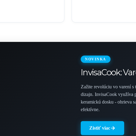
NOVINKA
InvisaCook: Va
Zažite revolúciu vo varení s
dizajn. InvisaCook využíva 
keramickú dosku - ohrieva sa
efektívne.
Zistiť viac