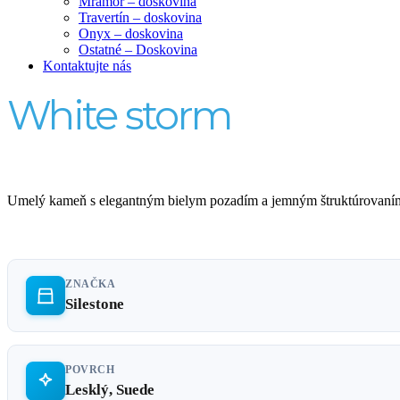
Mramor – doskovina
Travertín – doskovina
Onyx – doskovina
Ostatné – Doskovina
Kontaktujte nás
White storm
Umelý kameň s elegantným bielym pozadím a jemným štruktúrovaním,
ZNAČKA
Silestone
POVRCH
Lesklý, Suede