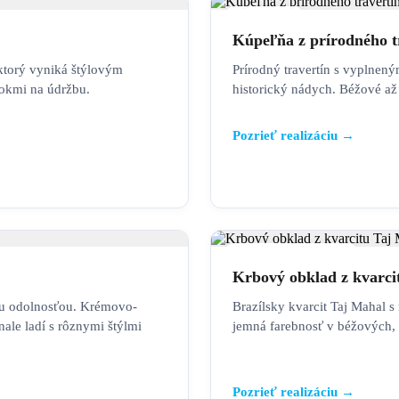
KÚPEĽŇA
Kúpeľňa z prírodného t
ktorý vyniká štýlovým
Prírodný travertín s vyplnený
okmi na údržbu.
historický nádych. Béžové až
Pozrieť realizáciu →
KRBOVÉ OBKLADY
Krbový obklad z kvarci
u odolnosťou. Krémovo-
Brazílsky kvarcit Taj Mahal 
ale ladí s rôznymi štýlmi
jemná farebnosť v béžových, z
Pozrieť realizáciu →