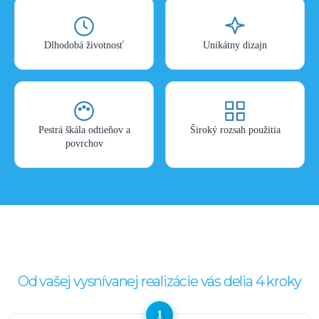
Dlhodobá životnosť
Unikátny dizajn
Pestrá škála odtieňov a
Široký rozsah použitia
povrchov
Od vašej vysnívanej realizácie vás delia 4 kroky
1