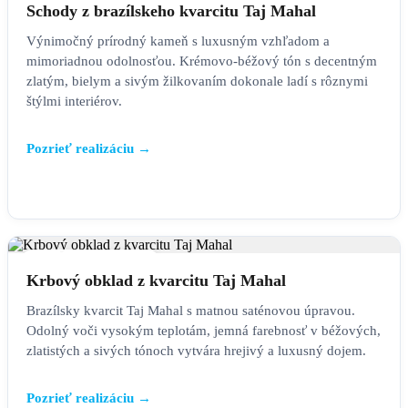
Schody z brazílskeho kvarcitu Taj Mahal
Výnimočný prírodný kameň s luxusným vzhľadom a
mimoriadnou odolnosťou. Krémovo-béžový tón s decentným
zlatým, bielym a sivým žilkovaním dokonale ladí s rôznymi
štýlmi interiérov.
Pozrieť realizáciu →
KRBOVÉ OBKLADY
Krbový obklad z kvarcitu Taj Mahal
Brazílsky kvarcit Taj Mahal s matnou saténovou úpravou.
Odolný voči vysokým teplotám, jemná farebnosť v béžových,
zlatistých a sivých tónoch vytvára hrejivý a luxusný dojem.
Pozrieť realizáciu →