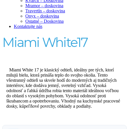
Kvarcit – Doskovina
Mramor – doskovina
Travertín – doskovina
Onyx – doskovina
Ostatné – Doskovina
Kontaktujte nás
Miami White17
Miami White 17 je klasický odtieň, ideálny pre tých, ktorí
milujú bielu, ktorá prináša teplo do svojho okolia. Tento
všestranný odtieň sa skvele hodí do moderných aj tradičných
interiérov, kde dodáva jemný, svetelný vzhľad. Vysoká
odolnosť a ľahká údržba robia tento materiál ideálnou voľbou
do oblastí s vysokým pohybom. Vysoká odolnosť proti
škrabancom a opotrebovaniu. Vhodný na kuchynské pracovné
dosky, kúpeľňové povrchy, obklady a podlahy.