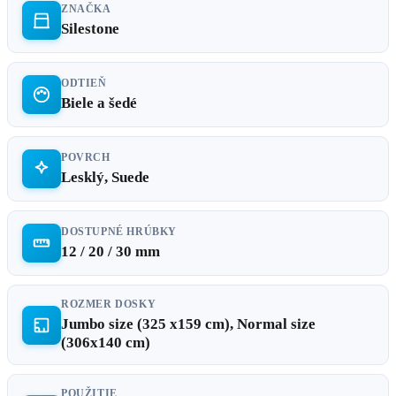
ZNAČKA
Silestone
ODTIEŇ
Biele a šedé
POVRCH
Lesklý, Suede
DOSTUPNÉ HRÚBKY
12 / 20 / 30 mm
ROZMER DOSKY
Jumbo size (325 x159 cm), Normal size
(306x140 cm)
POUŽITIE