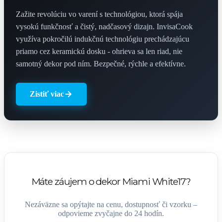
Zažite revolúciu vo varení s technológiou, ktorá spája
vysokú funkčnosť a čistý, nadčasový dizajn. InvisaCook
využíva pokročilú indukčnú technológiu prechádzajúcu
priamo cez keramickú dosku - ohrieva sa len riad, nie
samotný dekor pod ním. Bezpečné, rýchle a efektívne.
Zistiť viac
Máte záujem o dekor Miami White17?
Nezáväzne sa opýtajte na cenu, dostupnosť či vzorku –
odpovieme zvyčajne do 24 hodín.