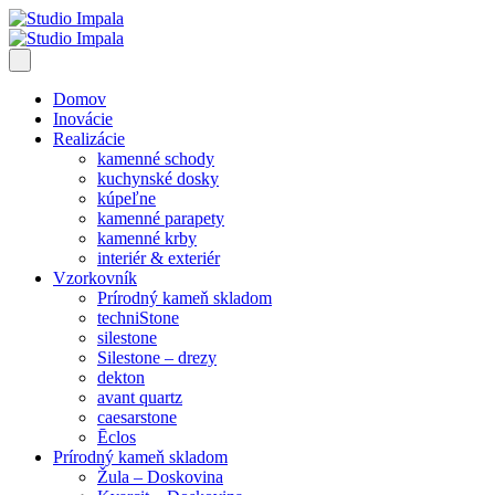
Domov
Inovácie
Realizácie
kamenné schody
kuchynské dosky
kúpeľne
kamenné parapety
kamenné krby
interiér & exteriér
Vzorkovník
Prírodný kameň skladom
techniStone
silestone
Silestone – drezy
dekton
avant quartz
caesarstone
Ēclos
Prírodný kameň skladom
Žula – Doskovina