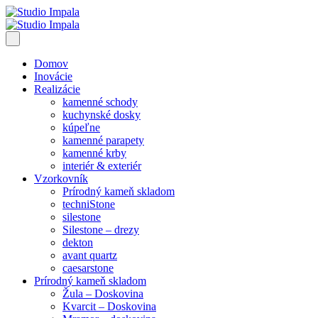
Domov
Inovácie
Realizácie
kamenné schody
kuchynské dosky
kúpeľne
kamenné parapety
kamenné krby
interiér & exteriér
Vzorkovník
Prírodný kameň skladom
techniStone
silestone
Silestone – drezy
dekton
avant quartz
caesarstone
Prírodný kameň skladom
Žula – Doskovina
Kvarcit – Doskovina