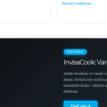
Pozrieť realizáciu →
NOVINKA
InvisaCook: Va
Zažite revolúciu vo varení s
dizajn. InvisaCook využíva 
keramickú dosku - ohrieva sa
efektívne.
Zistiť viac