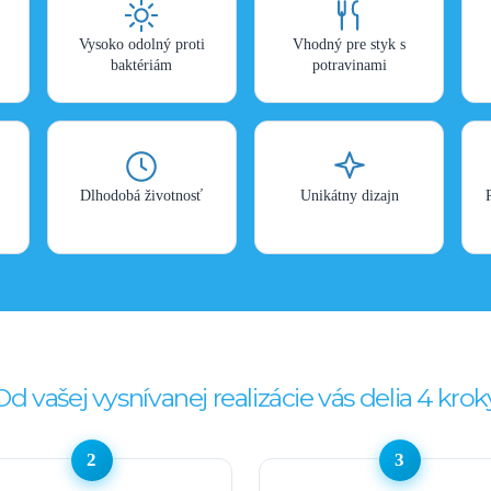
Vysoko odolný proti
Vhodný pre styk s
baktériám
potravinami
Dlhodobá životnosť
Unikátny dizajn
Od vašej vysnívanej realizácie vás delia 4 krok
2
3