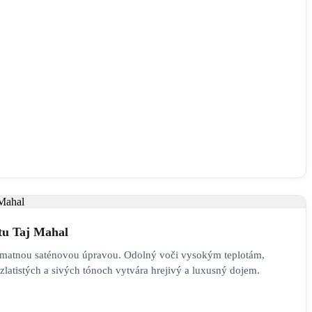
tu Taj Mahal
s matnou saténovou úpravou. Odolný voči vysokým teplotám,
latistých a sivých tónoch vytvára hrejivý a luxusný dojem.