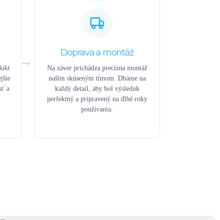
Doprava a montáž
dukt
Na záver prichádza precízna montáž
jšie
naším skúseným tímom. Dbáme na
sť a
každý detail, aby bol výsledok
perfektný a pripravený na dlhé roky
používania.