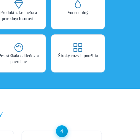
Produkt z kremeňa a
Vodeodolný
prírodných surovín
Pestrá škála odtieňov a
Široký rozsah použitia
povrchov
y
4