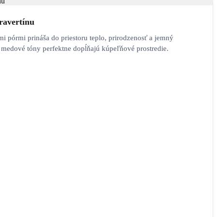
ravertínu
mi pórmi prináša do priestoru teplo, prirodzenosť a jemný
 medové tóny perfektne dopĺňajú kúpeľňové prostredie.