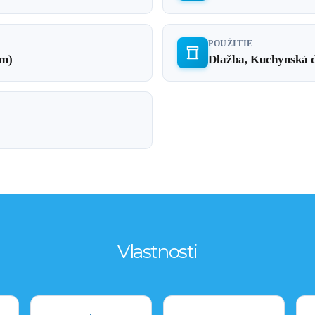
POUŽITIE
cm)
Dlažba, Kuchynská d
Vlastnosti