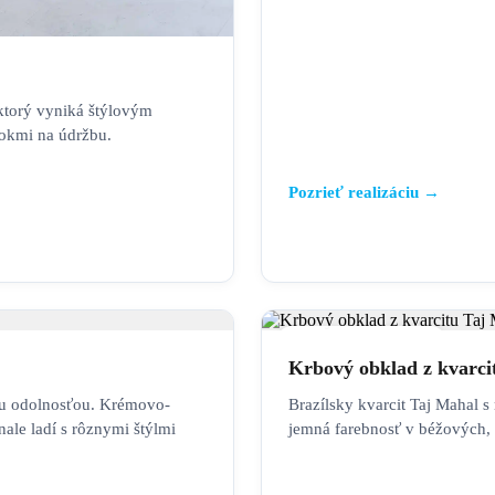
ktorý vyniká štýlovým
okmi na údržbu.
Pozrieť realizáciu →
KRBOVÉ OBKLADY
Krbový obklad z kvarci
u odolnosťou. Krémovo-
Brazílsky kvarcit Taj Mahal 
ale ladí s rôznymi štýlmi
jemná farebnosť v béžových, z