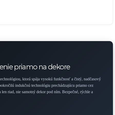
renie priamo na dekore
 technológiou, ktorá spája vysokú funkčnosť a čistý, nadčasový
pokročilú indukčnú technológiu prechádzajúcu priamo cez
 len riad, nie samotný dekor pod ním. Bezpečné, rýchle a