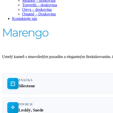
Mramor – doskovina
Travertín – doskovina
Onyx – doskovina
Ostatné – Doskovina
Kontaktujte nás
Marengo
Umelý kameň s tmavošedým pozadím a elegantným štruktúrovaním, ide
ZNAČKA
Silestone
POVRCH
Lesklý, Suede