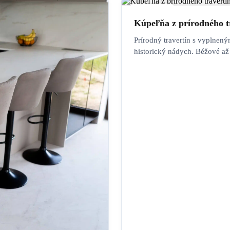
KÚPEĽŇA
Kúpeľňa z prírodného t
Prírodný travertín s vyplnený
historický nádych. Béžové až